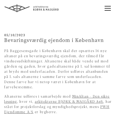
05/10/2023
Bevaringsværdig ejendom i København
På Baggesensgade i København skal der opsættes 16 nye
altaner på en bevaringsværdig ejendom, der tilmed får
vinduesudskiftninger. Altanerne skal både vende ud mod
gården og gaden, hvor gadealtanerne på 1. sal kommer til
at bryde med underfacaden. Derfor udføres altanbunden
på 1. sals altanerne i samme farve som underfacaden.
Denne farve har vi netop været i København for at
farvebestemme.
Altanerne udføres i
samarbejde med
MinAltan - Den sikre
løsning
, hvor vi,
arkitekterne BJØRK & MAIGÅRD ApS
, har
stået for projektforslag og myndighedsprojekt, mens
PWH
Ejendomme A/S
er bygherre.