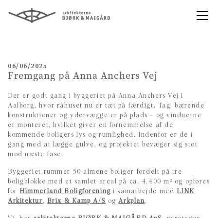
06/06/2025
Fremgang på Anna Anchers Vej
Der er godt gang i byggeriet på Anna Anchers Vej i
Aalborg, hvor råhuset nu er tæt på færdigt. Tag, bærende
konstruktioner og ydervægge er på plads – og vinduerne
er monteret, hvilket giver en fornemmelse af de
kommende boligers lys og rumlighed. Indenfor er de i
gang med at lægge gulve, og projektet bevæger sig støt
mod næste fase.
Byggeriet rummer 50 almene boliger fordelt på tre
boligblokke med et samlet areal på ca. 4.400 m² og opføres
for
Himmerland Boligforening
i samarbejde med
LINK
Arkitektur
,
Brix & Kamp A/S
og
Arkplan
.