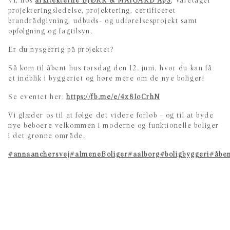
Vi, hos
arkitekterne BJØRK & MAIGÅRD ApS
, varetager
projekteringsledelse, projektering, certificeret
brandrådgivning, udbuds- og udførelsesprojekt samt
opfølgning og fagtilsyn.
Er du nysgerrig på projektet?
Så kom til åbent hus torsdag den 12. juni, hvor du kan få
et indblik i byggeriet og høre mere om de nye boliger!
Se eventet her:
https://fb.me/e/4x8IoCrhN
Vi glæder os til at følge det videre forløb – og til at byde
nye beboere velkommen i moderne og funktionelle boliger
i det grønne område.
#annaanchersvej
#almeneBoliger
#aalborg
#boligbyggeri
#åbe