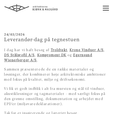
24/03/2026
Leverandør-dag på tegnestuen
I dag har vi haft besøg af
Troldtekt
,
Krone Vinduer A/S
,
DS Stålprofil A/S
,
Komproment DK
og
Egernsund
Wienerberger A/S
.
Sammen præsenterede de en række materialer og
løsninger, der kombinerer høje arkitektoniske ambitioner
med fokus på kvalitet, miljø og driftsøkonomi.
Vi fik et godt indblik i alt fra mursten og stål til vinduer,
akustikløsninger og tagmaterialer – med særligt fokus på
den grønne omstilling, dokumentation og arbejdet med
EPD’er (miljøvaredeklarationer).
Tak for et inspirerende og lærerigt besøg.