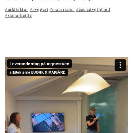
#arkitektur
#byggeri
#materialer
#bæredygtighed
#samarbejde