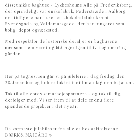
disseunikke baghuse - Lykkesholms Allé på Frederiksberg,
der oprindeligt var enskofabrik, Pederstræde i Aalborg,
der tidligere har huset en chokoladefabriksamt
Svendsgade og Valdemarsgade, der har fungeret som
bolig, depot ogværksted.
Med respektfor de historiske detaljer er baghusene
nænsomt renoveret og bidrager igen tilliv i og omkring
gården.
Her på tegnestuen går vi på juleferie i dag fredag den
20.december og holder lukket indtil mandag den 6. januar.
Tak til alle vores samarbejdspartnere – og tak til dig,
derfølger med. Vi ser frem til at dele endnu flere
spændende projekter i det nyeår.
De varmeste julehilsner fra alle os hos arkitekterne
BJØRK& MAIGÅRD ✨